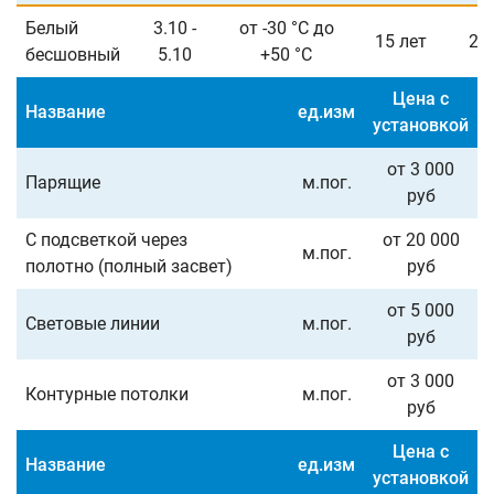
Белый
3.10 -
от -30 °С до
15 лет
22
бесшовный
5.10
+50 °С
Цена с
Название
ед.изм
установкой
от 3 000
Парящие
м.пог.
руб
С подсветкой через
от 20 000
м.пог.
полотно (полный засвет)
руб
от 5 000
Световые линии
м.пог.
руб
от 3 000
Контурные потолки
м.пог.
руб
Цена с
Название
ед.изм
установкой