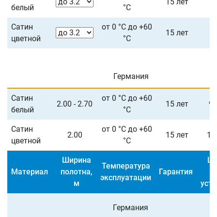
15 лет
белый
°С
Сатин
от 0 °С до +60
15 лет
цветной
°С
Германия
Сатин
от 0 °С до +60
2.00 - 2.70
15 лет
90
белый
°С
Сатин
от 0 °С до +60
2.00
15 лет
12
цветной
°С
Ширина
Це
Температура
Материал
полотна,
Гарантия
1
эксплуатации
м
уст
Германия