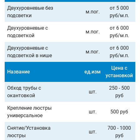
Двухуровневые без
от 5 000
м.пог.
подсветки
руб/м.п.
Двухуровневые с
от 6 000
м.пог.
подсветкой
руб/м.п.
Двухуровневые с
от 6 000
м.пог.
подсветкой в нише
руб/м.п.
Цена с
Название
ед.изм
установкой
Обход трубы с
250 - 500
шт.
окантовкой
руб
Крепление люстры
шт.
500 руб
универсальное
Снятие/Установка
700 - 1000
шт.
люстры
руб