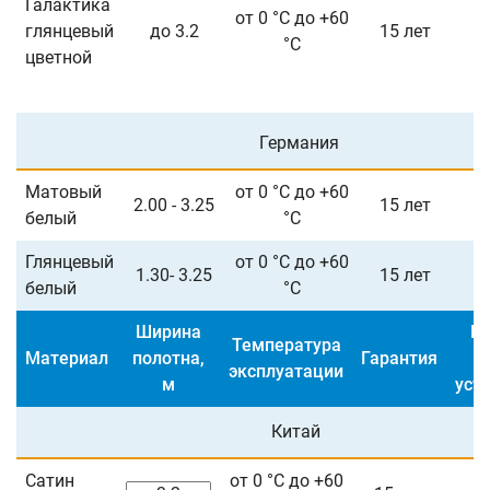
Галактика
от 0 °С до +60
глянцевый
до 3.2
15 лет
11
°С
цветной
Германия
Матовый
от 0 °С до +60
2.00 - 3.25
15 лет
9
белый
°С
Глянцевый
от 0 °С до +60
1.30- 3.25
15 лет
9
белый
°С
Ширина
Це
Температура
Материал
полотна,
Гарантия
эксплуатации
м
уст
Китай
Сатин
от 0 °С до +60