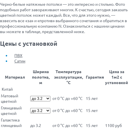
Черно-белые натяжные потолки — это интересно и стильно. Фото
подобных работ завораживают многих. К счастью, сегодня заказать
цветной потолок может каждый. Все, что для этого нужно, —
взвесить все «за» и «против» выбранного сочетания и обратиться в
профессиональную компанию N. Ознакомиться с нашими ценами
вы можете в таблице, представленной ниже.
Цены с установкой
ПВХ
Сатин
Ширина
Температура
Цена за
Материал
полотна,
эксплуатации,
Гарантия
1м2 с
м
°С
установкой
Китай
Матовый
от 0 °С до +60 °С
15 лет
цветной
Глянцевый
от 0 °С до +60 °С
15 лет
цветной
Галактика
глянцевый
до 3.2
от 0 °С до +60 °С
15 лет
1100 руб