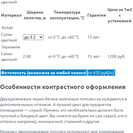
цветной
Цена за 1м2
Ширина
Температура
Материал
Гарантия
с
полотна, м
эксплуатации, °С
установкой
Китай
Сатин
от 0 °С до +60 °С
15 лет
цветной
Германия
Сатин
2.00
от 0 °С до +60 °С
15 лет
1200 руб
цветной
Фотопечать (возможна на любой пленке)
от 650 руб/м2
Особенности контрастного оформления
Двухуровневые черно-белые натяжные потолки не нуждаются в
дополнительных оттенках. А лучший цвет для предметов
помещения — серый. Причем, это необязательно должен быть
тусклый и бледный цвет. Вы можете выбрать не сам серый, а его
оттенки, например, жемчужный, стальной и другие.
Нередко двухуровневые потолки используют для зонирования