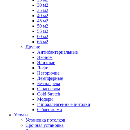
30 м2
35 м2
40 м2
45 м2
50 м2
55 м2
60 м2
65 м2
Другие
Антибактериальные
Эконом
Элитные
Лофт
Негорючие
Демпферные
Без нагрева
С нагревом
Cold Stretch
Модерн
Гипоаллергенные потолки
С блестками
Услуги
Установка потолков
Срочная установка