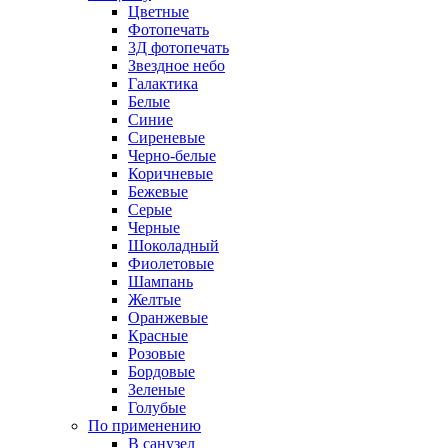
Цветные
Фотопечать
3Д фотопечать
Звездное небо
Галактика
Белые
Синие
Сиреневые
Черно-белые
Коричневые
Бежевые
Серые
Черные
Шоколадный
Фиолетовые
Шампань
Желтые
Оранжевые
Красные
Розовые
Бордовые
Зеленые
Голубые
По применению
В санузел