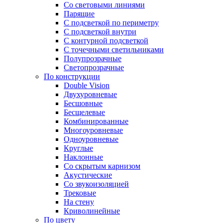
Со световыми линиями
Парящие
С подсветкой по периметру
С подсветкой внутри
С контурной подсветкой
С точечными светильниками
Полупрозрачные
Светопрозрачные
По конструкции
Double Vision
Двухуровневые
Бесшовные
Бесщелевые
Комбинированные
Многоуровневые
Одноуровневые
Круглые
Наклонные
Со скрытым карнизом
Акустические
Со звукоизоляцией
Трековые
На стену
Криволинейные
По цвету