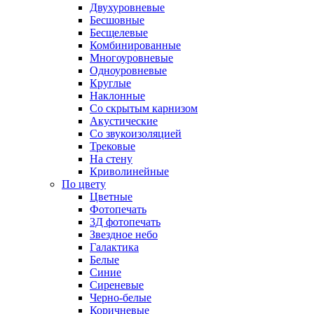
Двухуровневые
Бесшовные
Бесщелевые
Комбинированные
Многоуровневые
Одноуровневые
Круглые
Наклонные
Со скрытым карнизом
Акустические
Со звукоизоляцией
Трековые
На стену
Криволинейные
По цвету
Цветные
Фотопечать
3Д фотопечать
Звездное небо
Галактика
Белые
Синие
Сиреневые
Черно-белые
Коричневые