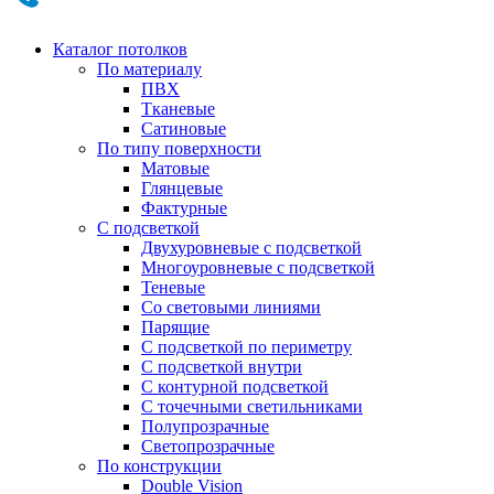
Каталог потолков
По материалу
ПВХ
Тканевые
Сатиновые
По типу поверхности
Матовые
Глянцевые
Фактурные
С подсветкой
Двухуровневые с подсветкой
Многоуровневые с подсветкой
Теневые
Со световыми линиями
Парящие
С подсветкой по периметру
С подсветкой внутри
С контурной подсветкой
С точечными светильниками
Полупрозрачные
Светопрозрачные
По конструкции
Double Vision