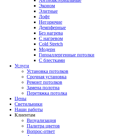
Антибактериальные
Эконом
Элитные
Лофт
Негорючие
Демпферные
Без нагрева
С нагревом
Cold Stretch
Модерн
Гипоаллергенные потолки
С блестками
Услуги
Установка потолков
Срочная установка
Ремонт потолков
Замена полотна
Перетяжка потолка
Цены
Светильники
Наши работы
Клиентам
Визуализация
Палитра цветов
Вопрос-ответ