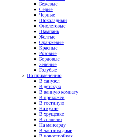
Бежевые
Серые
Черные
Шоколадный
Фиолетовые
Шампань
Желтые
Оранжевые
Красные
Розовые
Бордовые
Зеленые
Голубые
По применению
В санузел
В детскую
В ванную комнату
В прихожей
В гостиную
На кухне
В хрущевке
В спальню
На мансарду
В частном доме
В новостройках