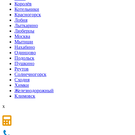
Королёв
Котельники
Красногорск
Лобня
Лыткарино
Люберцы
Мoсква
Мытищи
Нахабино
Одинцово
Подольск
Пушкино
Реутов
Солнечногорск
Сходня
Химки
Железнодорожный
Климовск
x