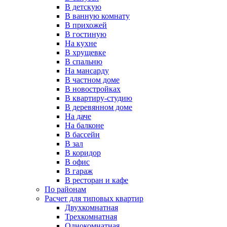
В детскую
В ванную комнату
В прихожей
В гостиную
На кухне
В хрущевке
В спальню
На мансарду
В частном доме
В новостройках
В квартиру-студию
В деревянном доме
На даче
На балконе
В бассейн
В зал
В коридор
В офис
В гараж
В ресторан и кафе
По районам
Расчет для типовых квартир
Двухкомнатная
Трехкомнатная
Однокомнатная