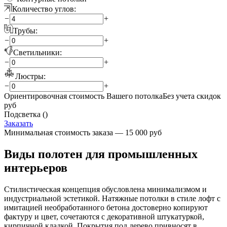
Количество углов:
−
+
Трубы:
−
+
Светильники:
−
+
Люстры:
−
+
Ориентировочная стоимость Вашего потолка
Без учета скидок
руб
Подсветка (
)
Заказать
Минимальная стоимость заказа — 15 000 руб
Виды полотен для промышленных
интерьеров
Стилистическая концепция обусловлена минимализмом и
индустриальной эстетикой. Натяжные потолки в стиле лофт с
имитацией необработанного бетона достоверно копируют
фактуру и цвет, сочетаются с декоративной штукатуркой,
кирпичной кладкой. Покрытия под дерево привносят в