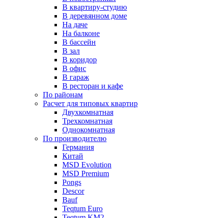
В квартиру-студию
В деревянном доме
На даче
На балконе
В бассейн
В зал
В коридор
В офис
В гараж
В ресторан и кафе
По районам
Расчет для типовых квартир
Двухкомнатная
Трехкомнатная
Однокомнатная
По производителю
Германия
Китай
MSD Evolution
MSD Premium
Pongs
Descor
Bauf
Teqtum Euro
Teqtum KM2