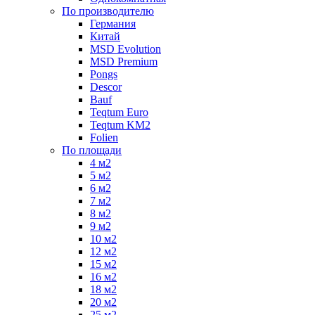
По производителю
Германия
Китай
MSD Evolution
MSD Premium
Pongs
Descor
Bauf
Teqtum Euro
Teqtum KM2
Folien
По площади
4 м2
5 м2
6 м2
7 м2
8 м2
9 м2
10 м2
12 м2
15 м2
16 м2
18 м2
20 м2
25 м2